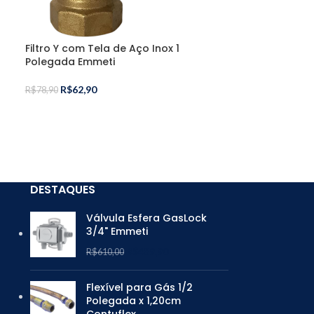
Filtro Y com Tela de Aço Inox 1
Filtro Y com T
Polegada Emmeti
Polegada Emm
R$
62,90
R$
78,90
R$
33,90
R$
45,90
DESTAQUES
Válvula Esfera GasLock
3/4" Emmeti
R$
489,90
R$
610,00
Flexível para Gás 1/2
Polegada x 1,20cm