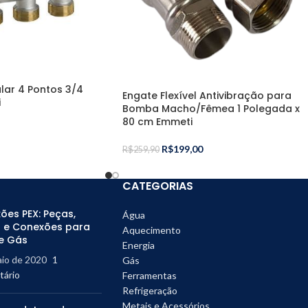
ular 4 Pontos 3/4
Engate Flexível Antivibração para
i
Bomba Macho/Fêmea 1 Polegada x
80 cm Emmeti
R$
199,00
R$
259,90
CATEGORIAS
ões PEX: Peças,
Água
 e Conexões para
Aquecimento
e Gás
Energia
aio de 2020
1
Gás
ário
Ferramentas
Refrigeração
Metais e Acessórios