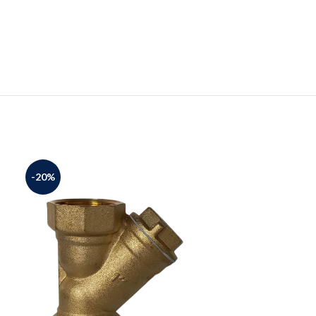
-20%
-26%