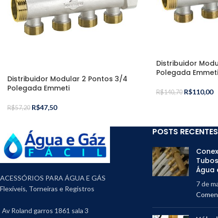
Distribuidor Mod
Polegada Emmet
Distribuidor Modular 2 Pontos 3/4
Polegada Emmeti
R$
110,00
R$
140,70
R$
47,50
R$
57,20
POSTS RECENTES
Conex
Tubos
Água 
ACESSÓRIOS PARA ÁGUA E GÁS
7 de m
Flexíveis, Torneiras e Registros
Coment
Av Roland garros 1861 sala 3