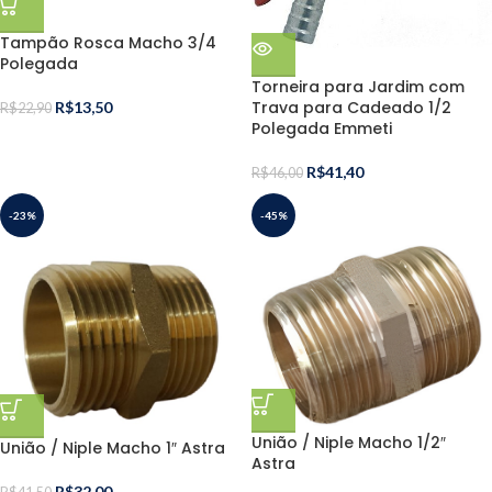
Tampão Rosca Macho 3/4
Polegada
Torneira para Jardim com
Trava para Cadeado 1/2
R$
13,50
R$
22,90
Polegada Emmeti
R$
41,40
R$
46,00
-23%
-45%
União / Niple Macho 1/2″
União / Niple Macho 1″ Astra
Astra
R$
32,00