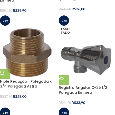
Emmeti
R$
26,00
R$
35,00
R$
39,90
R$
51,50
-26%
-23%
ESGO
TADO
Niple Redução 1 Polegada x
3/4 Polegada Astra
Registro Angular C-25 1/2
Polegada Emmeti
R$
28,00
R$
37,90
R$
33,90
R$
44,20
-21%
-48%