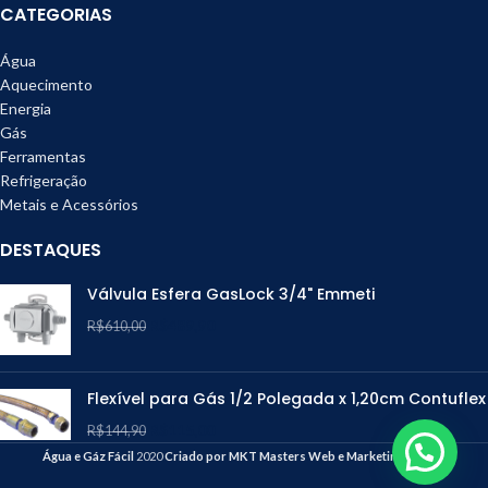
CATEGORIAS
Água
Aquecimento
Energia
Gás
Ferramentas
Refrigeração
Metais e Acessórios
DESTAQUES
Válvula Esfera GasLock 3/4" Emmeti
R$
489,90
R$
610,00
Flexível para Gás 1/2 Polegada x 1,20cm Contuflex
R$
115,00
R$
144,90
Água e Gáz Fácil
2020
Criado por MKT Masters Web e Marketing Digital
.