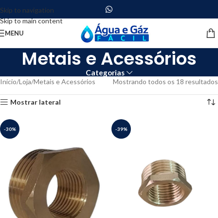
Skip to navigation
Skip to main content
MENU
Metais e Acessórios
Categorias
Início
Loja
Metais e Acessórios
Mostrando todos os 18 resultados
Mostrar lateral
-30%
-39%