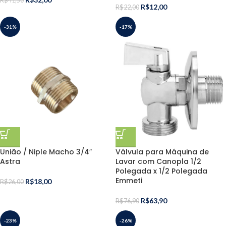
R$
41,50
R$
12,00
R$
22,00
-31%
-17%
União / Niple Macho 3/4″
Válvula para Máquina de
Astra
Lavar com Canopla 1/2
Polegada x 1/2 Polegada
Emmeti
R$
18,00
R$
26,00
R$
63,90
R$
76,90
-23%
-26%