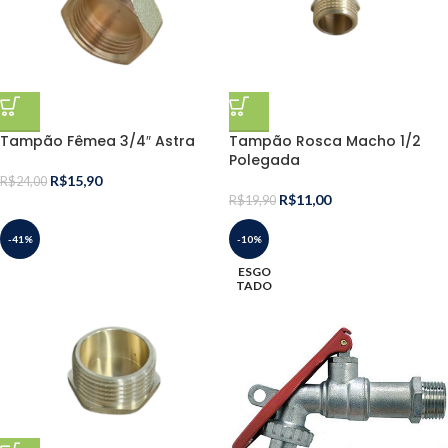
Tampão Fêmea 3/4″ Astra
Tampão Rosca Macho 1/2
Polegada
R$
15,90
R$
24,00
R$
11,00
R$
19,90
-41%
-10%
ESGO
TADO