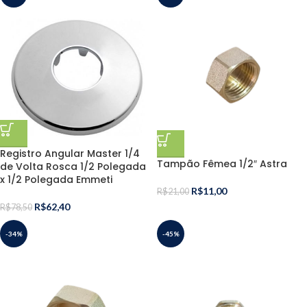
Registro Angular Master 1/4
Tampão Fêmea 1/2″ Astra
de Volta Rosca 1/2 Polegada
x 1/2 Polegada Emmeti
R$
11,00
R$
21,00
R$
62,40
R$
78,50
-34%
-45%