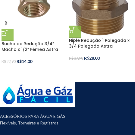
Niple Redução 1 Polegada x
Bucha de Redução 3/4″
3/4 Polegada Astra
Macho x 1/2″ Fêmea Astra
R$
28,00
R$
37,90
R$
14,00
R$
22,90
ACESSÓRIOS PARA ÁGUA E GÁS
Flexíveis, Torneiras e Registros