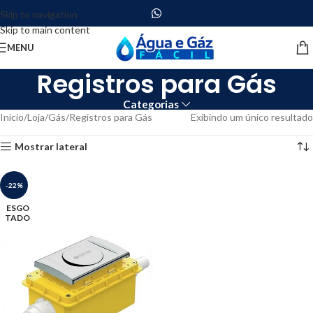
Skip to navigation
Skip to main content
MENU
Registros para Gás
Categorias
Início
Loja
Gás
Registros para Gás
Exibindo um único resultado
Mostrar lateral
-22%
ESGO
TADO