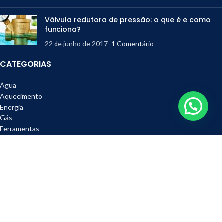
Válvula redutora de pressão: o que é e como
funciona?
22 de junho de 2017
1 Comentário
CATEGORIAS
Água
Aquecimento
Energia
Gás
Ferramentas
Refrigeração
Metais e Acessórios
DESTAQUES
Válvula Esfera GasLock 3/4" Emmeti
R$
489,90
R$
610,00