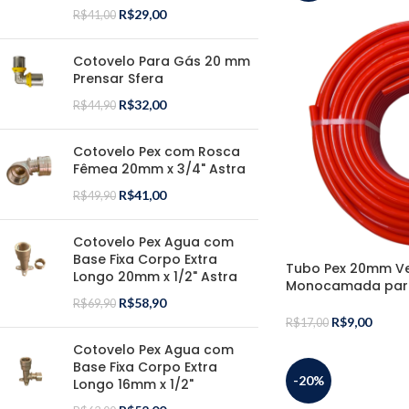
R$
29,00
R$
41,00
Cotovelo Para Gás 20 mm
Prensar Sfera
R$
32,00
R$
44,90
Cotovelo Pex com Rosca
Fêmea 20mm x 3/4" Astra
R$
41,00
R$
49,90
Cotovelo Pex Agua com
Base Fixa Corpo Extra
Tubo Pex 20mm Ve
Longo 20mm x 1/2" Astra
Monocamada para
R$
58,90
R$
69,90
R$
9,00
R$
17,00
Cotovelo Pex Agua com
Base Fixa Corpo Extra
-20%
Longo 16mm x 1/2"