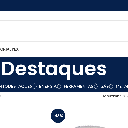
GORIAS
PEX
Destaques
NTO
DESTAQUES
ENERGIA
FERRAMENTAS
GÁS
METAI
s
Mostrar
9
-43%