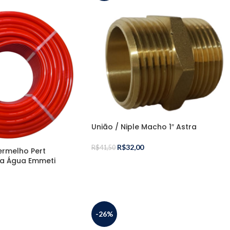
União / Niple Macho 1″ Astra
R$
32,00
R$
41,50
rmelho Pert
 Água Emmeti
-26%