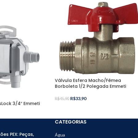
Válvula Esfera Macho/Fêmea
Borboleta 1/2 Polegada Emmeti
R$
33,90
R$
45,90
sLock 3/4″ Emmeti
CATEGORIAS
ões PEX: Peças,
Água