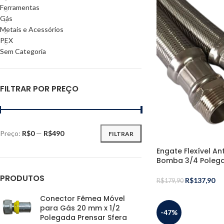
Ferramentas
Gás
Metais e Acessórios
PEX
Sem Categoria
FILTRAR POR PREÇO
Preço:
R$0
—
R$490
FILTRAR
Engate Flexível An
Bomba 3/4 Polega
PRODUTOS
R$
137,90
R$
179,90
Conector Fêmea Móvel
para Gás 20 mm x 1/2
-47%
Polegada Prensar Sfera