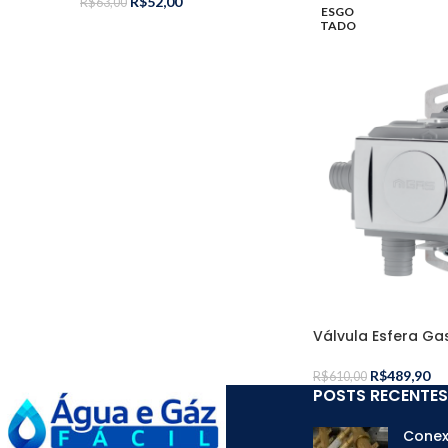
R$
52,00
R$
63,00
ESGO
TADO
Válvula Esfera Ga
R$
489,90
R$
610,00
POSTS RECENTES
Conex