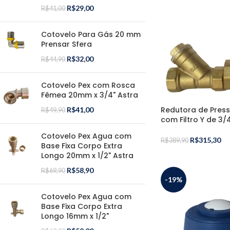
R$
29,00
R$
41,00
Cotovelo Para Gás 20 mm
Prensar Sfera
R$
32,00
R$
44,90
Cotovelo Pex com Rosca
Fêmea 20mm x 3/4" Astra
Redutora de Pres
R$
41,00
R$
49,90
com Filtro Y de 3
Cotovelo Pex Agua com
R$
315,30
R$
389,90
Base Fixa Corpo Extra
Longo 20mm x 1/2" Astra
R$
58,90
R$
69,90
-19%
Cotovelo Pex Agua com
Base Fixa Corpo Extra
Longo 16mm x 1/2"