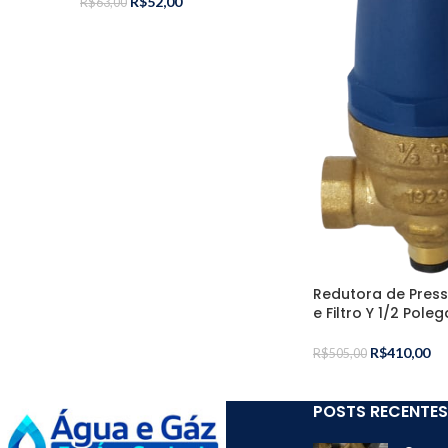
R$
52,00
R$
63,00
Redutora de Pre
e Filtro Y 1/2 Pol
R$
410,00
R$
505,00
POSTS RECENTES