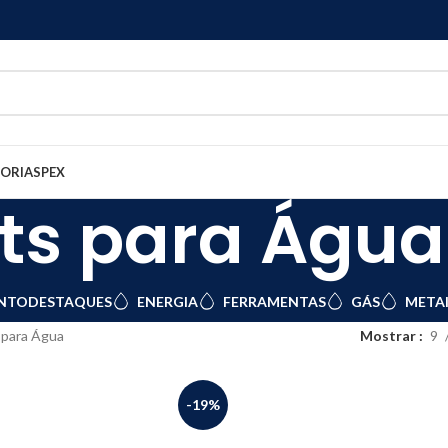
GORIAS
PEX
its para Água
NTO
DESTAQUES
ENERGIA
FERRAMENTAS
GÁS
METAI
 para Água
Mostrar
9
-19%