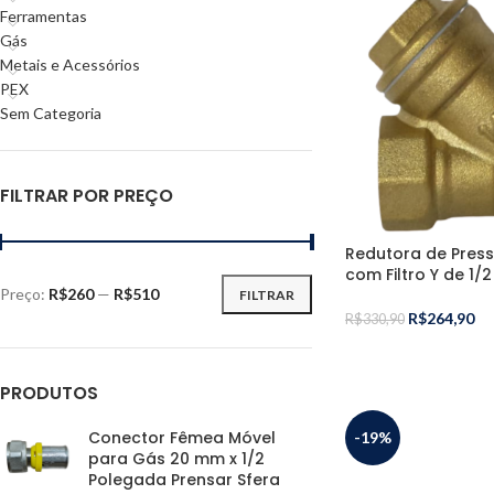
Ferramentas
Gás
Metais e Acessórios
PEX
Sem Categoria
FILTRAR POR PREÇO
Redutora de Pres
com Filtro Y de 1
Preço:
R$260
—
R$510
FILTRAR
R$
264,90
R$
330,90
PRODUTOS
Conector Fêmea Móvel
-19%
para Gás 20 mm x 1/2
Polegada Prensar Sfera