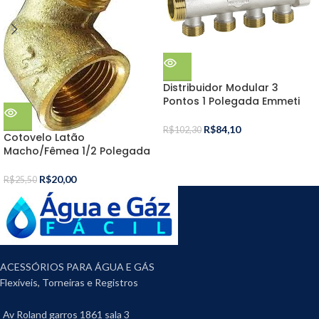
Distribuidor Modular 3
Pontos 1 Polegada Emmeti
R$
84,10
R$
102,30
Cotovelo Latão
Macho/Fêmea 1/2 Polegada
R$
20,00
R$
25,50
ACESSÓRIOS PARA ÁGUA E GÁS
Flexíveis, Torneiras e Registros
Av Roland garros 1861 sala 3