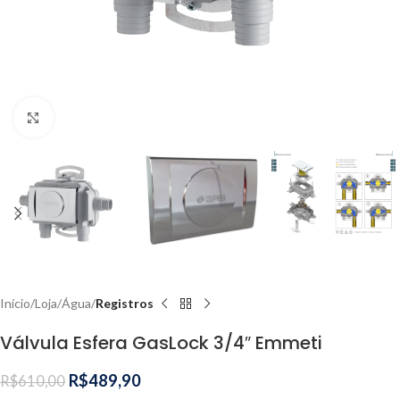
Clique para ampliar
Início
Loja
Água
Registros
Válvula Esfera GasLock 3/4″ Emmeti
R$
489,90
R$
610,00