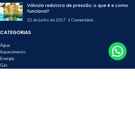
Válvula redutora de pressão: o que é e como
funciona?
22 de junho de 2017
1 Comentário
CATEGORIAS
Água
Aquecimento
Energia
Gás
Ferramentas
Refrigeração
Metais e Acessórios
DESTAQUES
Válvula Esfera GasLock 3/4" Emmeti
R$
489,90
R$
610,00