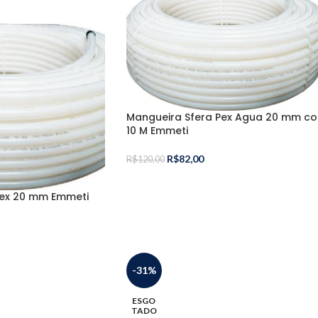
Mangueira Sfera Pex Agua 20 mm c
10 M Emmeti
R$
82,00
R$
120,00
Pex 20 mm Emmeti
-31%
ESGO
TADO