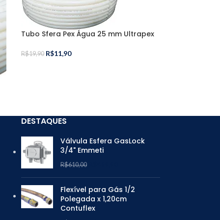
Tubo Sfera Pex Água 25 mm Ultrapex
R$
11,90
R$
19,90
DESTAQUES
Válvula Esfera GasLock
3/4" Emmeti
R$
489,90
R$
610,00
Flexível para Gás 1/2
Polegada x 1,20cm
Contuflex