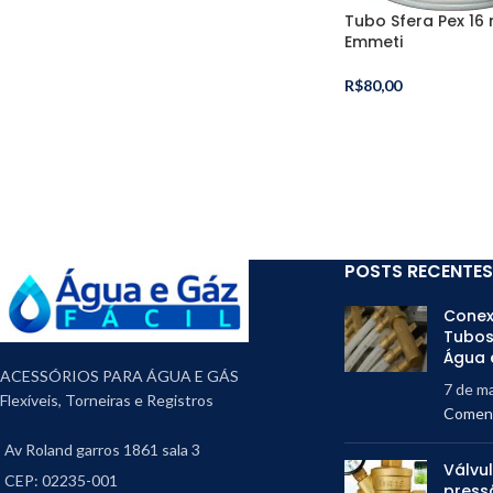
Tubo Sfera Pex 16
Emmeti
R$
80,00
POSTS RECENTES
Conex
Tubos
Água 
ACESSÓRIOS PARA ÁGUA E GÁS
7 de m
Flexíveis, Torneiras e Registros
Coment
Av Roland garros 1861 sala 3
Válvu
CEP: 02235-001
press