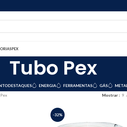
GORIAS
PEX
Tubo Pex
NTO
DESTAQUES
ENERGIA
FERRAMENTAS
GÁS
METAI
 Pex
Mostrar
9
-32%