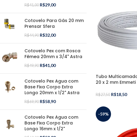
R$
29,00
R$
41,00
Cotovelo Para Gás 20 mm
Prensar Sfera
R$
32,00
R$
44,90
Cotovelo Pex com Rosca
Fêmea 20mm x 3/4" Astra
R$
41,00
R$
49,90
Tubo Multicamada
Cotovelo Pex Agua com
20 x 2 mm Emmeti
Base Fixa Corpo Extra
Longo 20mm x 1/2" Astra
R$
18,50
R$
27,50
R$
58,90
R$
69,90
-59%
Cotovelo Pex Agua com
Base Fixa Corpo Extra
Longo 16mm x 1/2"