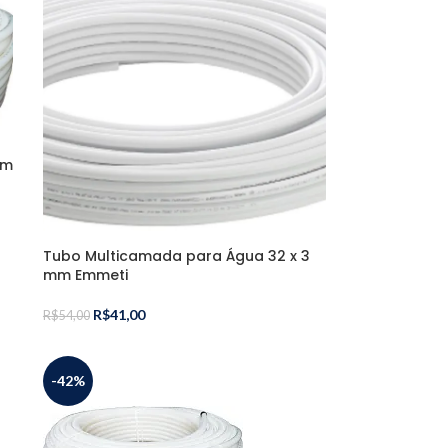
om
Tubo Multicamada para Água 32 x 3
mm Emmeti
R$
41,00
R$
54,00
-42%