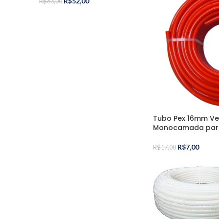
R$
52,00
R$
63,00
Tubo Pex 16mm Ve
Monocamada para
R$
7,00
R$
17,00