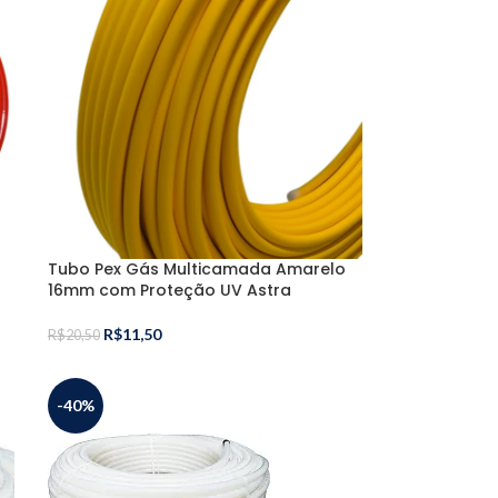
Tubo Pex Gás Multicamada Amarelo
16mm com Proteção UV Astra
R$
11,50
R$
20,50
-40%