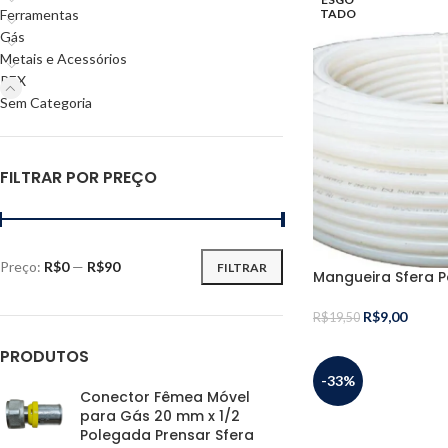
Ferramentas
TADO
Gás
Metais e Acessórios
PEX
Sem Categoria
FILTRAR POR PREÇO
Preço:
R$0
—
R$90
FILTRAR
Mangueira Sfera 
R$
9,00
R$
19,50
PRODUTOS
-33%
Conector Fêmea Móvel
para Gás 20 mm x 1/2
Polegada Prensar Sfera