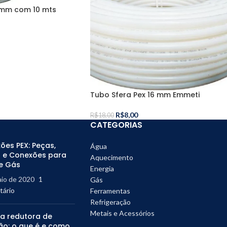
 mm com 10 mts
Tubo Sfera Pex 16 mm Emmeti
R$
8,00
R$
18,00
CATEGORIAS
ões PEX: Peças,
Água
 e Conexões para
Aquecimento
e Gás
Energia
aio de 2020
1
Gás
ário
Ferramentas
Refrigeração
Metais e Acessórios
la redutora de
ão: o que é e como