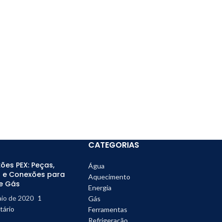
CATEGORIAS
ões PEX: Peças,
Água
 e Conexões para
Aquecimento
e Gás
Energia
aio de 2020
1
Gás
ário
Ferramentas
Refrigeração