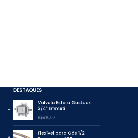
DESTAQUES
Válvula Esfera GasLock
3/4" Emmeti
R$
489,90
R$
610,00
Flexível para Gás 1/2