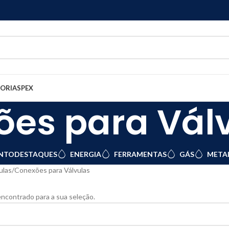
GORIAS
PEX
es para Vál
NTO
DESTAQUES
ENERGIA
FERRAMENTAS
GÁS
METAI
ulas
Conexões para Válvulas
ncontrado para a sua seleção.