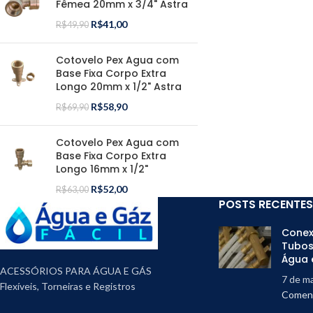
Fêmea 20mm x 3/4" Astra
R$
41,00
R$
49,90
Cotovelo Pex Agua com
Base Fixa Corpo Extra
Longo 20mm x 1/2" Astra
R$
58,90
R$
69,90
Cotovelo Pex Agua com
Base Fixa Corpo Extra
Longo 16mm x 1/2"
R$
52,00
R$
63,00
POSTS RECENTES
Conex
Tubos
Água 
ACESSÓRIOS PARA ÁGUA E GÁS
7 de m
Flexíveis, Torneiras e Registros
Coment