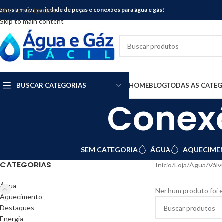
emos a maior variedade de peças e conexões para água e gás!
Skip to navigation
Skip to main content
BUSCAR CATEGORIAS
HOME
BLOG
TODAS AS CATE
Conexõ
SEM CATEGORIA
ÁGUA
AQUECIME
CATEGORIAS
Início
Loja
Água
Válv
Água
Nenhum produto foi e
Aquecimento
Destaques
Energia