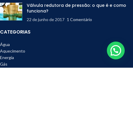
Válvula redutora de pressão: o que é e como
funciona?
22 de junho de 2017
1 Comentário
CATEGORIAS
Água
Aquecimento
Energia
Gás
Ferramentas
Refrigeração
Metais e Acessórios
DESTAQUES
Válvula Esfera GasLock 3/4" Emmeti
R$
489,90
R$
610,00