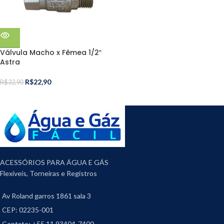
Válvula Macho x Fêmea 1/2″
Astra
R$
22,90
R$
32,90
ACESSÓRIOS PARA ÁGUA E GÁS
Flexíveis, Torneiras e Registros
Av Roland garros 1861 sala 3
CEP: 02235-001
Contato: +55 11 93404-7400