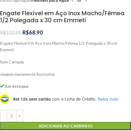
Início
Loja
Água
Flexíveis para Água
Engate Flexível em Aço Inox Macho/Fêmea
1/2 Polegada x 30 cm Emmeti
R$
68,90
R$
102,90
Engate Flexível Em Aço Inox Macho/Fêmea 1/2 Polegada x 30 cm
Emmeti
Sem Canopla.
Imagem meramente ilustrativa
Em estoque
Até 12x sem cartão
com a Linha de Crédito.
Saiba mais
Alternative:
ADICIONAR AO CARRINHO