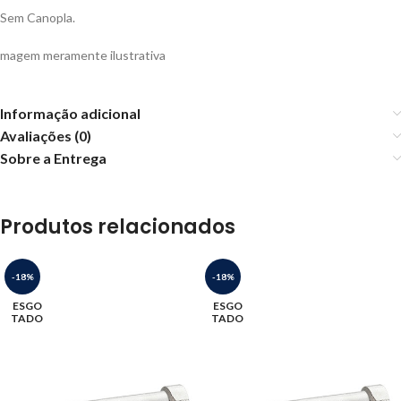
Sem Canopla.
Imagem meramente ilustrativa
Informação adicional
Avaliações (0)
Sobre a Entrega
Produtos relacionados
-18%
-18%
ESGO
ESGO
TADO
TADO