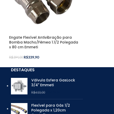
Filtro Y com T
Polegada Emm
R$
33,90
R$
45,90
Engate Flexível Antivibração para
Bomba Macho/Fêmea 1.1/2 Polegada
x 80 cm Emmeti
R$
339,90
R$
394,00
DESTAQUES
Válvula Esfera GasLock
3/4" Emmeti
R$
489,90
R$
610,00
Flexível para Gás 1/2
Polegada x 1,20cm