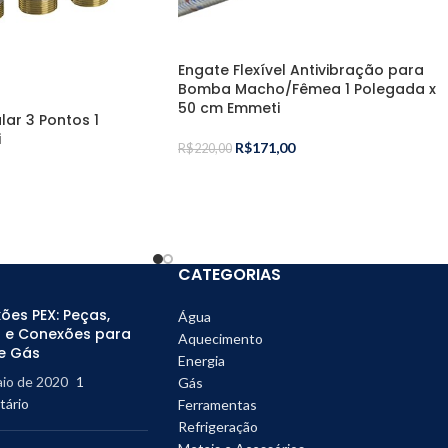
Engate Flexível Antivibração para
Bomba Macho/Fêmea 1 Polegada x
50 cm Emmeti
lar 3 Pontos 1
i
R$
171,00
R$
220,00
CATEGORIAS
ões PEX: Peças,
Água
 e Conexões para
Aquecimento
e Gás
Energia
aio de 2020
1
Gás
ário
Ferramentas
Refrigeração