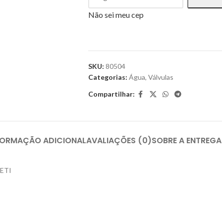
Não sei meu cep
SKU:
80504
Categorias:
Água
,
Válvulas
Compartilhar:
FORMAÇÃO ADICIONAL
AVALIAÇÕES (0)
SOBRE A ENTREGA
METI