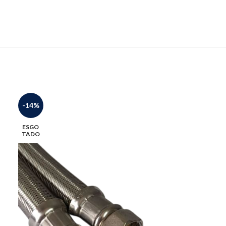
-14%
-26%
ESGO
TADO