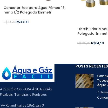
Conector Eco para Água Fêmea 16
mm x 1/2 Polegada Emmeti
R$
33,00
R$
44,90
Distribuidor Modu
Polegada Emmet
R$
84,10
R$
102,30
POSTS RECENTES
Conex
Tubos
Água 
ACESSÓRIOS PARA ÁGUA E GÁS
7 de m
Flexíveis, Torneiras e Registros
Coment
Av Roland garros 1861 sala 3