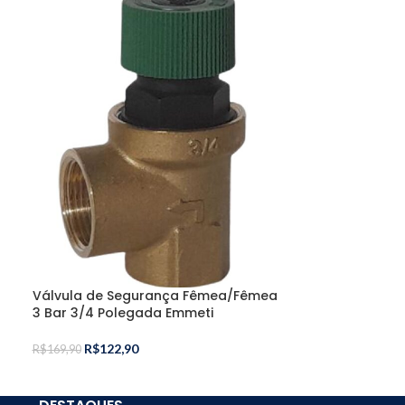
Válvula Esfer
1/4 Polegada 
R$
28,50
R$
40,70
Válvula de Segurança Fêmea/Fêmea
3 Bar 3/4 Polegada Emmeti
R$
122,90
R$
169,90