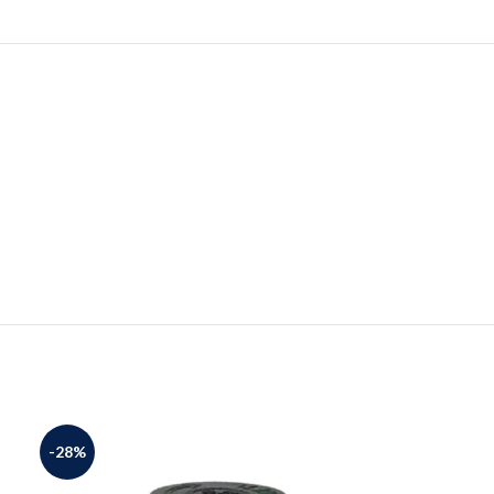
-28%
-30%