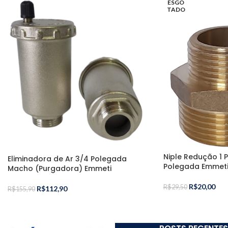
ESGO
TADO
Niple Redução 1 
Eliminadora de Ar 3/4 Polegada
Polegada Emmet
Macho (Purgadora) Emmeti
R$
20,00
R$
29,50
R$
112,90
R$
155,90