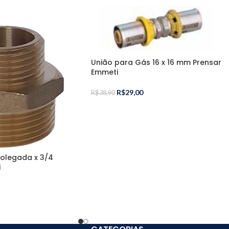
União para Gás 16 x 16 mm Prensar
Emmeti
R$
29,00
R$
38,90
Polegada x 3/4
i