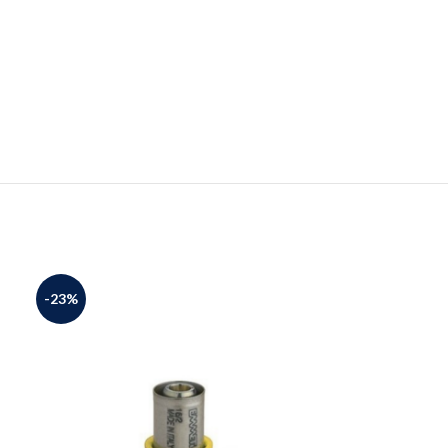
-23%
-27%