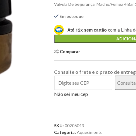
Válvula De Segurança Macho/Fêmea 4 Bar 
Em estoque
Até 12x sem cartão
com a Linha de
Alternative:
ADICION
Comparar
Consulte o frete e o prazo de entreg
Consulta
Não sei meu cep
SKU:
00206043
Categoria:
Aquecimento