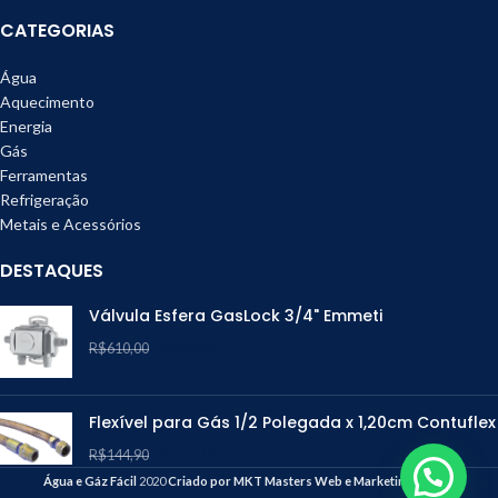
CATEGORIAS
Água
Aquecimento
Energia
Gás
Ferramentas
Refrigeração
Metais e Acessórios
DESTAQUES
Válvula Esfera GasLock 3/4" Emmeti
R$
489,90
R$
610,00
Flexível para Gás 1/2 Polegada x 1,20cm Contuflex
R$
115,00
R$
144,90
Água e Gáz Fácil
2020
Criado por MKT Masters Web e Marketing Digital
.