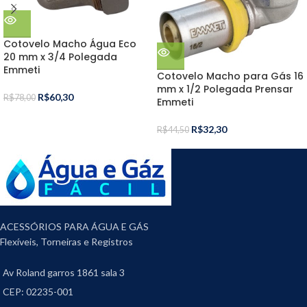
Cotovelo Macho Água Eco
20 mm x 3/4 Polegada
Emmeti
Cotovelo Macho para Gás 16
mm x 1/2 Polegada Prensar
R$
60,30
R$
78,00
Emmeti
R$
32,30
R$
44,50
ACESSÓRIOS PARA ÁGUA E GÁS
Flexíveis, Torneiras e Registros
Av Roland garros 1861 sala 3
CEP: 02235-001