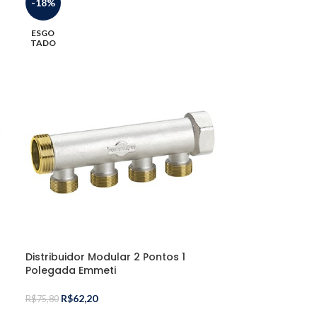
-18%
-22%
ESGO
ESGO
TADO
TADO
Distribuidor M
Polegada Emm
Distribuidor Modular 2 Pontos 1
Polegada Emmeti
R$
110,
R$
140,70
R$
62,20
R$
75,80