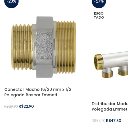
-23%
-17%
ESGO
TADO
Conector Macho 16/20 mm x 1/2
Polegada Roscar Emmeti
Distribuidor Modu
R$
22,90
R$
29,90
Polegada Emmet
R$
47,50
R$
57,20