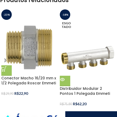
Produtos relacionados
-23%
-18%
ESGO
TADO
Conector Macho 16/20 mm x
1/2 Polegada Roscar Emmeti
Distribuidor Modular 2
Pontos 1 Polegada Emmeti
R$
22,90
R$
29,90
R$
62,20
R$
75,80