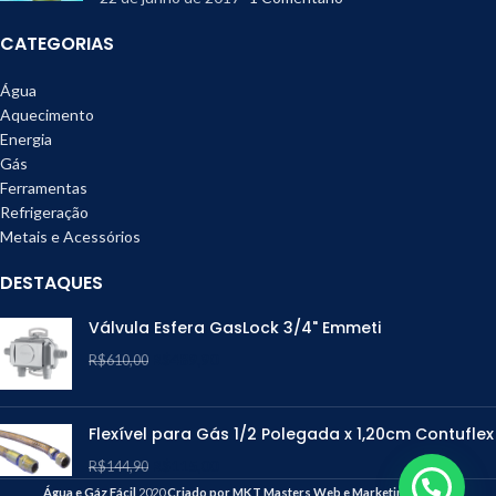
CATEGORIAS
Água
Aquecimento
Energia
Gás
Ferramentas
Refrigeração
Metais e Acessórios
DESTAQUES
Válvula Esfera GasLock 3/4" Emmeti
R$
489,90
R$
610,00
Flexível para Gás 1/2 Polegada x 1,20cm Contuflex
R$
115,00
R$
144,90
Água e Gáz Fácil
2020
Criado por MKT Masters Web e Marketing Digital
.