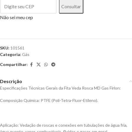
Consultar
Não sei meu cep
SKU:
101561
Categoria:
Gás
Compartilhar:
Descrição
Especificações Técnicas Gerais da Fita Veda Rosca MD Gas Firlon:
Composição Química: PTFE (Poli-Tetra-Fluor-Etileno).
Aplicação: Vedação de roscas e conexões em tubulações de água fria,
água quente, vapor, combustíveis, fluidos e gases em geral.