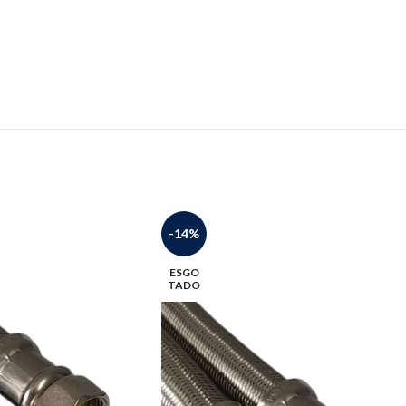
-14%
ESGO
TADO