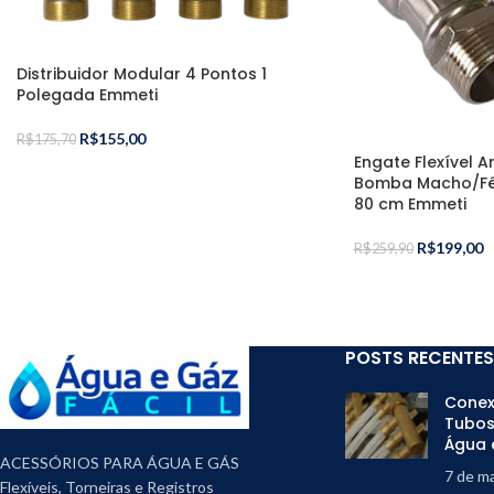
Distribuidor Modular 4 Pontos 1
Polegada Emmeti
R$
155,00
R$
175,70
Engate Flexível A
Bomba Macho/Fê
80 cm Emmeti
R$
199,00
R$
259,90
POSTS RECENTES
Conex
Tubos
Água 
ACESSÓRIOS PARA ÁGUA E GÁS
7 de m
Flexíveis, Torneiras e Registros