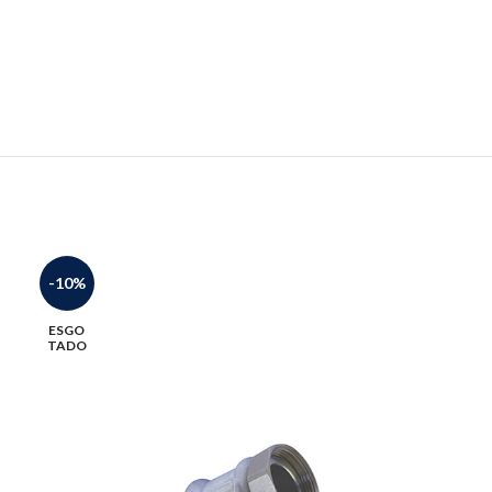
-10%
-26%
ESGO
TADO