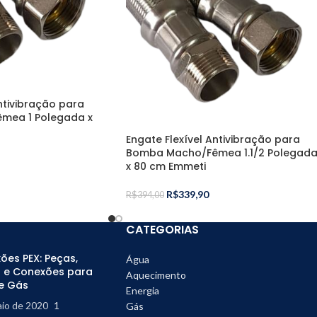
ntivibração para
mea 1 Polegada x
Engate Flexível Antivibração para
Bomba Macho/Fêmea 1.1/2 Polegad
x 80 cm Emmeti
R$
339,90
R$
394,00
CATEGORIAS
ões PEX: Peças,
Água
 e Conexões para
Aquecimento
e Gás
Energia
aio de 2020
1
Gás