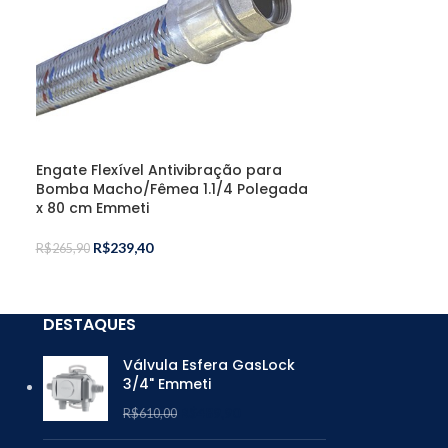
Filtro Y com T
Polegada Emm
R$
33,90
R$
45,90
Engate Flexível Antivibração para
Bomba Macho/Fêmea 1.1/4 Polegada
x 80 cm Emmeti
a
R$
239,40
R$
265,90
DESTAQUES
Válvula Esfera GasLock
3/4" Emmeti
R$
489,90
R$
610,00