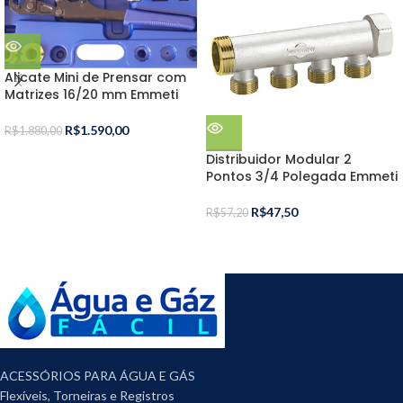
Alicate Mini de Prensar com
Matrizes 16/20 mm Emmeti
R$
1.590,00
R$
1.880,00
Distribuidor Modular 2
Pontos 3/4 Polegada Emmeti
R$
47,50
R$
57,20
ACESSÓRIOS PARA ÁGUA E GÁS
Flexíveis, Torneiras e Registros