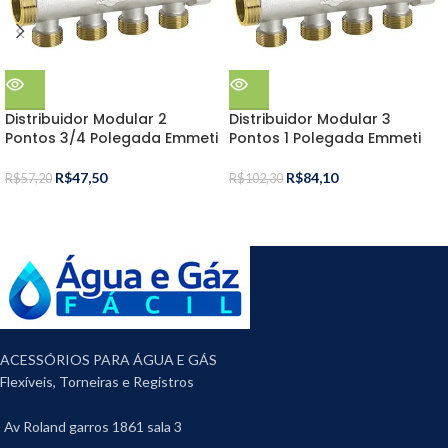
Distribuidor Modular 2
Distribuidor Modular 3
Pontos 3/4 Polegada Emmeti
Pontos 1 Polegada Emmeti
R$
47,50
R$
84,10
R$
57,20
R$
102,30
ACESSÓRIOS PARA ÁGUA E GÁS
Flexíveis, Torneiras e Registros
Av Roland garros 1861 sala 3