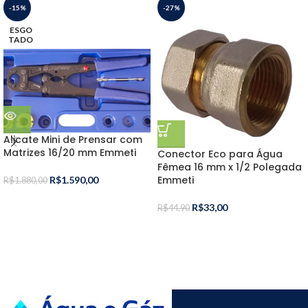
-15%
-27%
ESGO
TADO
Alicate Mini de Prensar com
Matrizes 16/20 mm Emmeti
Conector Eco para Água
Fêmea 16 mm x 1/2 Polegada
Emmeti
R$
1.590,00
R$
1.880,00
R$
33,00
R$
44,90