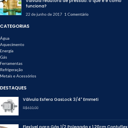
Válvula redutora de pressão: o que é e como
funciona?
22 de junho de 2017
1 Comentário
CATEGORIAS
Água
Aquecimento
Energia
Gás
Ferramentas
Refrigeração
Metais e Acessórios
DESTAQUES
Válvula Esfera GasLock 3/4" Emmeti
R$
489,90
R$
610,00
Flexível para Gás 1/2 Polegada x 1,20cm Contuflex