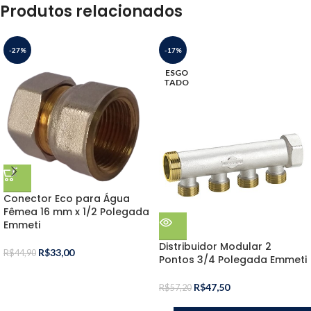
Produtos relacionados
-27%
-17%
ESGO
TADO
Conector Eco para Água
Fêmea 16 mm x 1/2 Polegada
Emmeti
Distribuidor Modular 2
R$
33,00
R$
44,90
Pontos 3/4 Polegada Emmeti
R$
47,50
R$
57,20