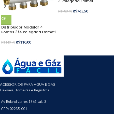
3 Polegada Emmeti
R$
765,50
R$
983,40
Distribuidor Modular 4
Pontos 3/4 Polegada Emmeti
R$
110,00
R$
140,70
ACESSÓRIOS PARA ÁGUA E GÁS
Flexíveis, Torneiras e Registros
Av Roland garros 1861 sala 3
CEP: 02235-001