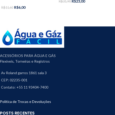
R$
23,00
R$
31,90
R$
6,00
R$
11,60
ACESSÓRIOS PARA ÁGUA E GÁS
Flexíveis, Torneiras e Registros
Av Roland garros 1861 sala 3
CEP: 02235-001
Contato: +55 11 93404-7400
Política de Trocas e Devoluções
POSTS RECENTES