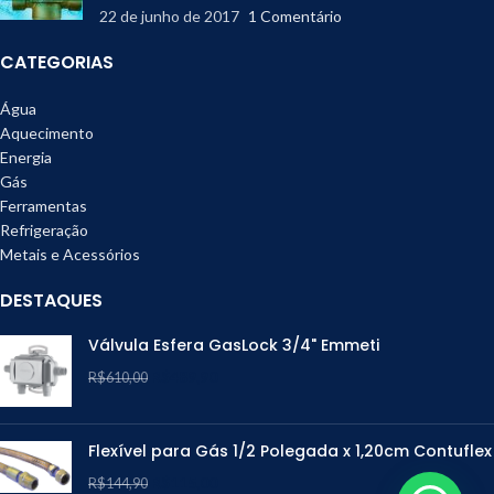
22 de junho de 2017
1 Comentário
CATEGORIAS
Água
Aquecimento
Energia
Gás
Ferramentas
Refrigeração
Metais e Acessórios
DESTAQUES
Válvula Esfera GasLock 3/4" Emmeti
R$
489,90
R$
610,00
Flexível para Gás 1/2 Polegada x 1,20cm Contuflex
R$
115,00
R$
144,90