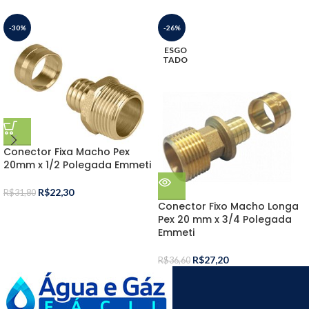
-30%
-26%
ESGO
TADO
Conector Fixa Macho Pex
20mm x 1/2 Polegada Emmeti
R$
22,30
R$
31,80
Conector Fixo Macho Longa
Pex 20 mm x 3/4 Polegada
Emmeti
R$
27,20
R$
36,60