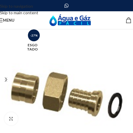
Skip to navigation
Skip to main content
MENU
-27%
ESGO
TADO
Clique para ampliar