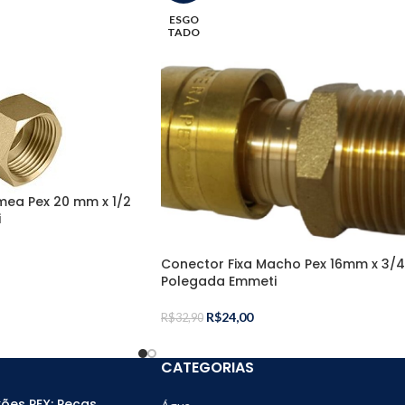
ESGO
TADO
mea Pex 20 mm x 1/2
i
Conector Fixa Macho Pex 16mm x 3/4
Polegada Emmeti
R$
24,00
R$
32,90
CATEGORIAS
ões PEX: Peças,