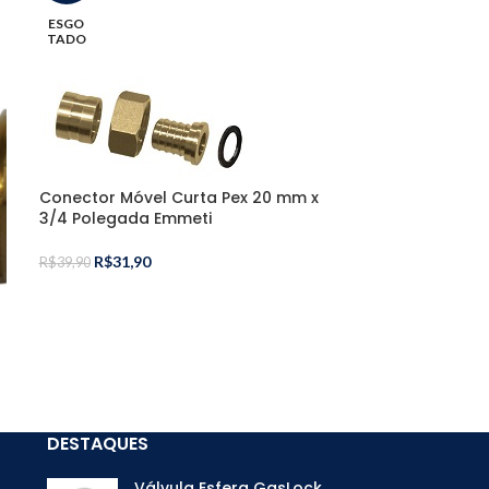
ESGO
ESGO
TADO
TADO
Conector Móvel Curta Pex 20 mm x
3/4 Polegada Emmeti
R$
31,90
Cotovelo Fême
R$
39,90
Polegada Emm
R$
31,50
R$
43,90
DESTAQUES
Válvula Esfera GasLock