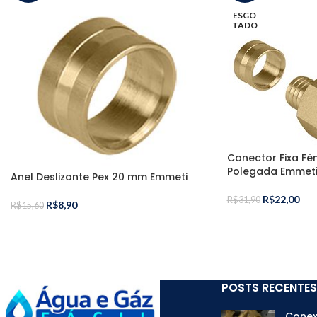
ESGO
TADO
Conector Fixa Fê
Polegada Emmet
Anel Deslizante Pex 20 mm Emmeti
R$
22,00
R$
31,90
R$
8,90
R$
15,60
POSTS RECENTES
Conex