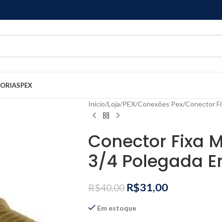
GORIAS
PEX
Início
Loja
PEX
Conexões Pex
Conector F
Conector Fixa 
3/4 Polegada 
R$
31,00
R$
40,00
Em estoque