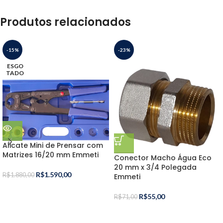
Produtos relacionados
-15%
-23%
ESGO
TADO
Alicate Mini de Prensar com
Matrizes 16/20 mm Emmeti
Conector Macho Água Eco
20 mm x 3/4 Polegada
R$
1.590,00
R$
1.880,00
Emmeti
R$
55,00
R$
71,00