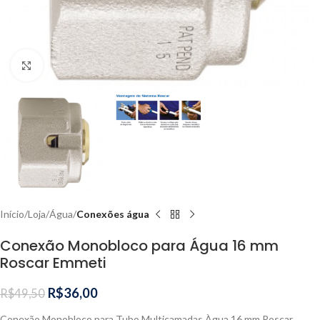
Clique para ampliar
Início
Loja
Água
Conexões água
Conexão Monobloco para Água 16 mm
Roscar Emmeti
R$
36,00
R$
49,50
Conexão Monobloco para Tubo Multicamadas Àgua 16 mm Roscar