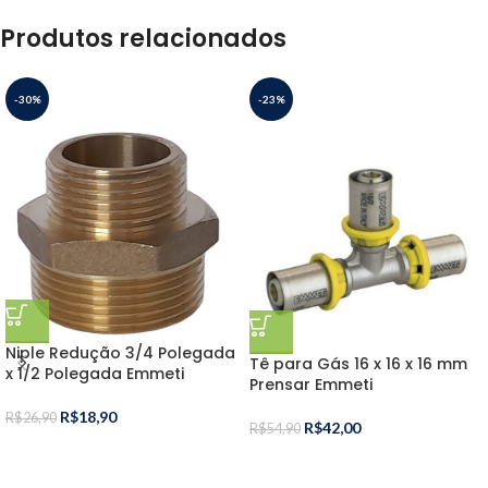
Produtos relacionados
-30%
-23%
Niple Redução 3/4 Polegada
Tê para Gás 16 x 16 x 16 mm
x 1/2 Polegada Emmeti
Prensar Emmeti
R$
18,90
R$
26,90
R$
42,00
R$
54,90