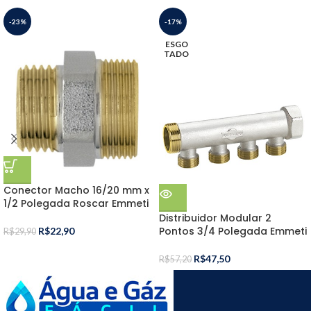
-23%
-17%
ESGO
TADO
Conector Macho 16/20 mm x
1/2 Polegada Roscar Emmeti
Distribuidor Modular 2
Pontos 3/4 Polegada Emmeti
R$
22,90
R$
29,90
R$
47,50
R$
57,20