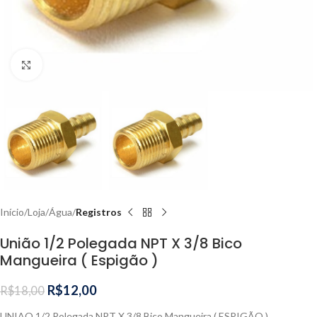
Clique para ampliar
Início
Loja
Água
Registros
União 1/2 Polegada NPT X 3/8 Bico
Mangueira ( Espigão )
R$
12,00
R$
18,00
UNIAO 1/2 Polegada NPT X 3/8 Bico Mangueira ( ESPIGÃO )