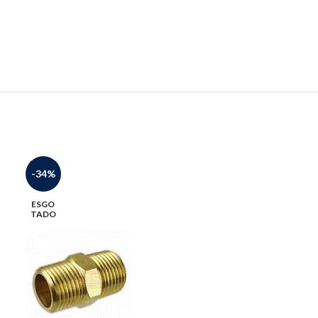
-34%
-9%
ESGO
ESGO
TADO
TADO