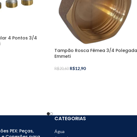
ular 4 Pontos 3/4
i
Tampão Rosca Fêmea 3/4 Polegad
Emmeti
R$
12,90
R$
20,60
CATEGORIAS
ões PEX: Peças,
Água
 e Conexões para