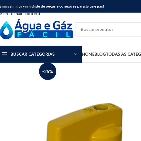
emos a maior variedade de peças e conexões para água e gás!
Skip to navigation
Skip to main content
BUSCAR CATEGORIAS
HOME
BLOG
TODAS AS CATE
-25%