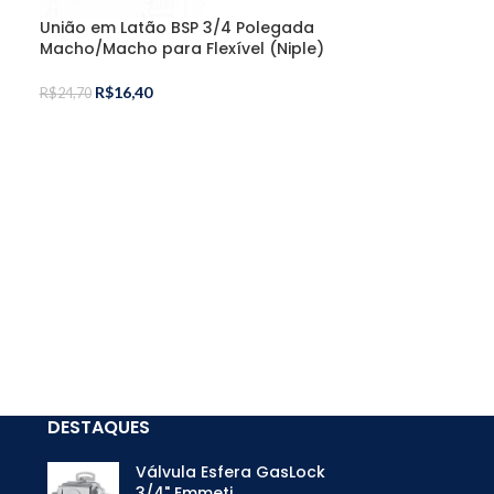
União em Latão BSP 3/4 Polegada
Macho/Macho para Flexível (Niple)
R$
16,40
R$
24,70
Válvula Esfer
Fêmea/Fêmea 
a
R$
71,00
R$
77,90
DESTAQUES
Válvula Esfera GasLock
3/4" Emmeti