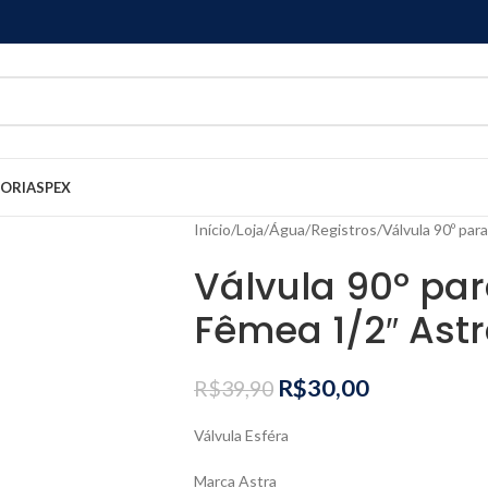
GORIAS
PEX
Início
Loja
Água
Registros
Válvula 90º par
Válvula 90º pa
Fêmea 1/2″ Ast
R$
30,00
R$
39,90
Válvula Esféra
Marca Astra