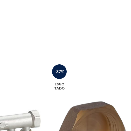
-37%
ESGO
TADO