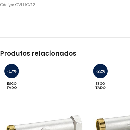
Código: GVLHC/12
Produtos relacionados
-17%
-22%
ESGO
ESGO
TADO
TADO