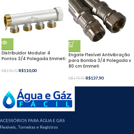
Distribuidor Modular 4
Engate Flexível Antivibração
Pontos 3/4 Polegada Emmeti
para Bomba 3/4 Polegada x
80 cm Emmeti
R$
110,00
R$
140,70
R$
137,90
R$
179,90
ACESSÓRIOS PARA ÁGUA E GÁS
Flexíveis, Torneiras e Registros