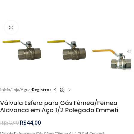
Clique para ampliar
Início
Loja
Água
Registros
Válvula Esfera para Gás Fêmea/Fêmea
Alavanca em Aço 1/2 Polegada Emmeti
R$
44,00
R$
58,90
Válvula Esfera para Gás Fêma/Fêmea AL 1/2 Pol. Emmeti