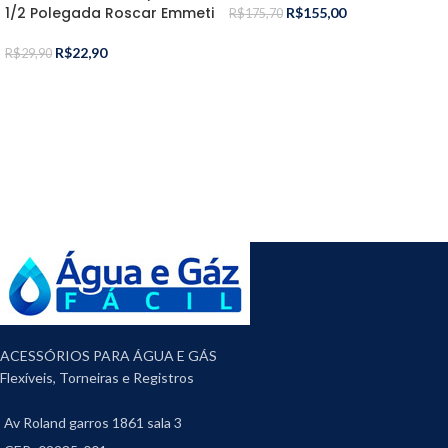
1/2 Polegada Roscar Emmeti
R$
155,00
R$
175,70
R$
22,90
R$
29,90
ACESSÓRIOS PARA ÁGUA E GÁS
Flexíveis, Torneiras e Registros
Av Roland garros 1861 sala 3