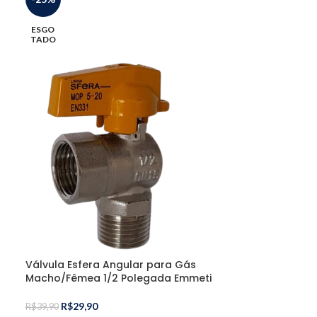
ESGO
ESGO
TADO
TADO
Válvula Esfera
3/4 Polegada
R$
400,
R$
510,00
Válvula Esfera Angular para Gás
Macho/Fêmea 1/2 Polegada Emmeti
R$
29,90
R$
39,90