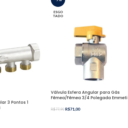
ESGO
TADO
Válvula Esfera Angular para Gás
Fêmea/Fêmea 3/4 Polegada Emmeti
lar 3 Pontos 1
i
R$
71,00
R$
77,90