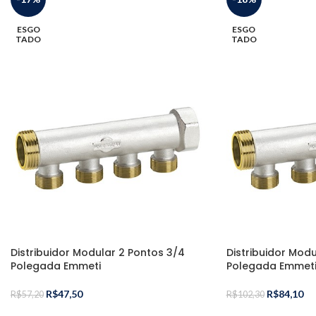
ESGO
ESGO
TADO
TADO
Distribuidor Modular 2 Pontos 3/4
Distribuidor Modu
Polegada Emmeti
Polegada Emmet
R$
47,50
R$
84,10
R$
57,20
R$
102,30