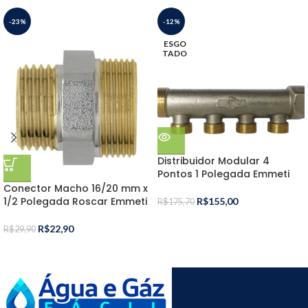
-23%
-12%
ESGO
TADO
Distribuidor Modular 4
Pontos 1 Polegada Emmeti
Conector Macho 16/20 mm x
1/2 Polegada Roscar Emmeti
R$
155,00
R$
175,70
R$
22,90
R$
29,90