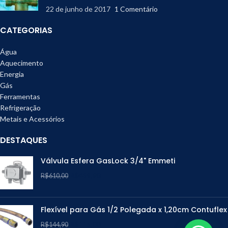
22 de junho de 2017
1 Comentário
CATEGORIAS
Água
Aquecimento
Energia
Gás
Ferramentas
Refrigeração
Metais e Acessórios
DESTAQUES
Válvula Esfera GasLock 3/4" Emmeti
R$
489,90
R$
610,00
Flexível para Gás 1/2 Polegada x 1,20cm Contuflex
R$
115,00
R$
144,90