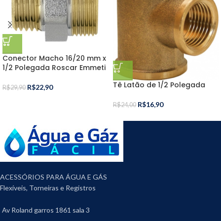
Conector Macho 16/20 mm x
1/2 Polegada Roscar Emmeti
Tê Latão de 1/2 Polegada
R$
22,90
R$
29,90
R$
16,90
R$
24,00
ACESSÓRIOS PARA ÁGUA E GÁS
Flexíveis, Torneiras e Registros
Av Roland garros 1861 sala 3