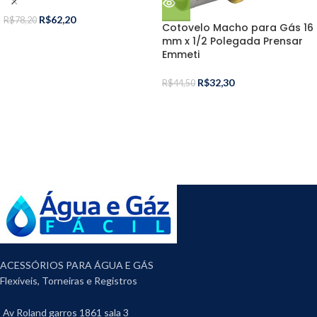
R$
62,20
R$
78,20
Cotovelo Macho para Gás 16
mm x 1/2 Polegada Prensar
Emmeti
R$
32,30
R$
44,50
ACESSÓRIOS PARA ÁGUA E GÁS
Flexíveis, Torneiras e Registros
Av Roland garros 1861 sala 3