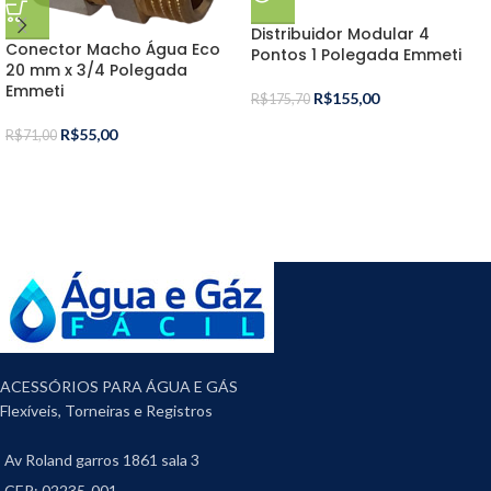
Distribuidor Modular 4
Conector Macho Água Eco
Pontos 1 Polegada Emmeti
20 mm x 3/4 Polegada
Emmeti
R$
155,00
R$
175,70
R$
55,00
R$
71,00
ACESSÓRIOS PARA ÁGUA E GÁS
Flexíveis, Torneiras e Registros
Av Roland garros 1861 sala 3
CEP: 02235-001