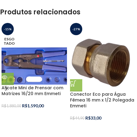
Produtos relacionados
-15%
-27%
ESGO
TADO
Alicate Mini de Prensar com
Matrizes 16/20 mm Emmeti
Conector Eco para Água
Fêmea 16 mm x 1/2 Polegada
Emmeti
R$
1.590,00
R$
1.880,00
R$
33,00
R$
44,90