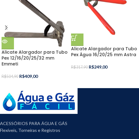
Alicate Alargador para Tubo
Alicate Alargador para Tubo
Pex Água 16/20/25 mm Astra
Pex 12/16/20/25/32 mm
Emmeti
R$
249,00
R$
317,90
R$
409,00
R$
504,90
ACESSÓRIOS PARA ÁGUA E GÁS
Flexíveis, Torneiras e Registros