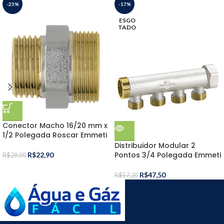
-23%
-17%
ESGO
TADO
Conector Macho 16/20 mm x
1/2 Polegada Roscar Emmeti
Distribuidor Modular 2
Pontos 3/4 Polegada Emmeti
R$
22,90
R$
29,90
R$
47,50
R$
57,20