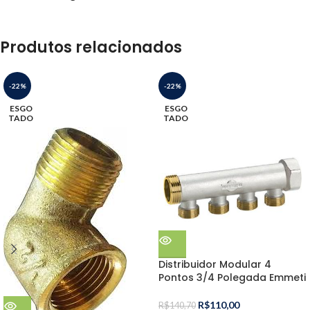
Produtos relacionados
-22%
-22%
ESGO
ESGO
TADO
TADO
Distribuidor Modular 4
Pontos 3/4 Polegada Emmeti
R$
110,00
R$
140,70