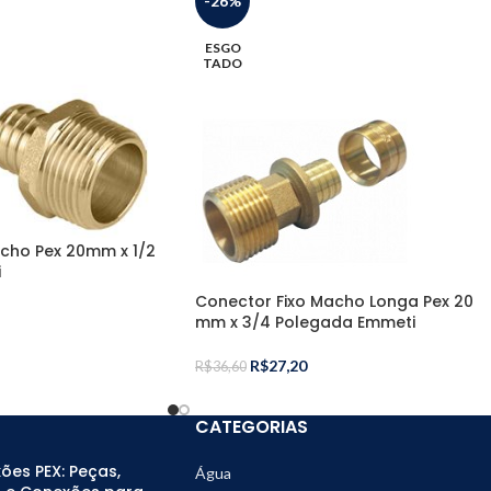
-26%
ESGO
TADO
cho Pex 20mm x 1/2
i
Conector Fixo Macho Longa Pex 20
mm x 3/4 Polegada Emmeti
R$
27,20
R$
36,60
CATEGORIAS
ões PEX: Peças,
Água