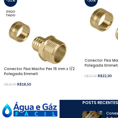
-31%
-30%
ESGO
TADO
Conector Fixa Ma
Polegada Emmet
Conector Fixa Macho Pex 16 mm x 1/2
Polegada Emmeti
R$
22,30
R$
31,80
R$
18,50
R$
26,90
POSTS RECENTES
Conex