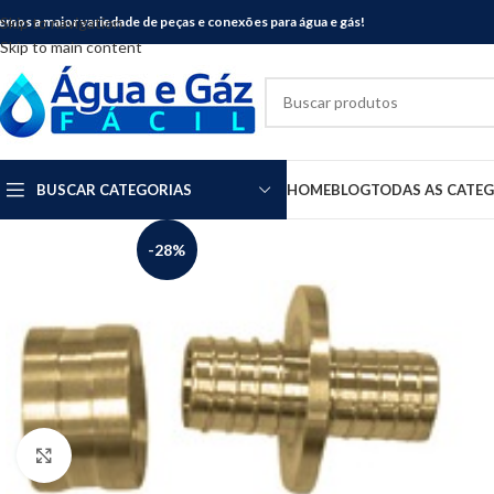
emos a maior variedade de peças e conexões para água e gás!
Skip to navigation
Skip to main content
BUSCAR CATEGORIAS
HOME
BLOG
TODAS AS CATE
-28%
Clique para ampliar