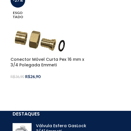
-27%
-29%
ESGO
ESGO
TADO
TADO
Conector Móvel Curta Pex 16 mm x
3/4 Polegada Emmeti
R$
26,90
Cotovelo Fême
R$
36,90
Polegada Emm
R$
27,00
R$
37,90
DESTAQUES
Válvula Esfera GasLock