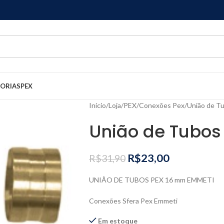
GORIAS
PEX
Início
Loja
PEX
Conexões Pex
União de T
União de Tubos
R$
23,00
R$
31,90
UNIÃO DE TUBOS PEX 16 mm EMMETI
Conexões Sfera Pex Emmeti
Em estoque