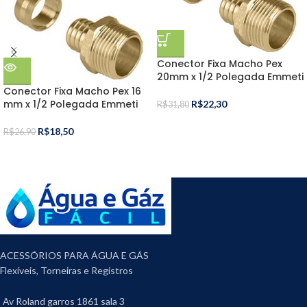
Conector Fixa Macho Pex
20mm x 1/2 Polegada Emmeti
Conector Fixa Macho Pex 16
mm x 1/2 Polegada Emmeti
R$
22,30
R$
31,80
R$
18,50
R$
26,90
ACESSÓRIOS PARA ÁGUA E GÁS
Flexíveis, Torneiras e Registros
Av Roland garros 1861 sala 3