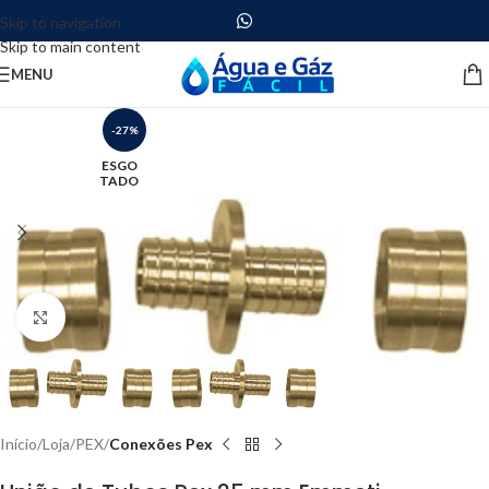
Skip to navigation
Skip to main content
MENU
-27%
ESGO
TADO
Clique para ampliar
Início
Loja
PEX
Conexões Pex