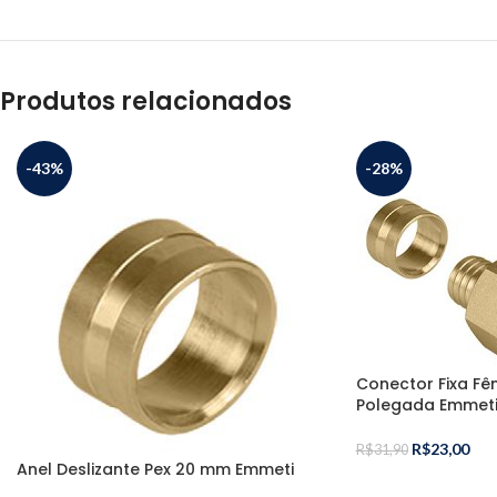
Produtos relacionados
-43%
-28%
Conector Fixa Fê
Polegada Emmet
R$
23,00
R$
31,90
Anel Deslizante Pex 20 mm Emmeti