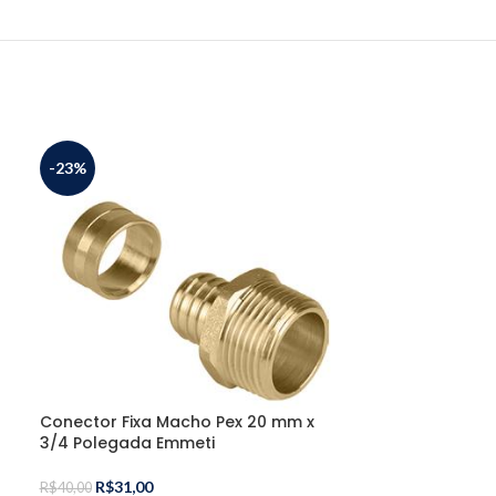
-23%
-26%
ESGO
TADO
Conector Fixa Macho Pex 20 mm x
3/4 Polegada Emmeti
Conector Fixo
R$
31,00
R$
40,00
mm x 3/4 Pol