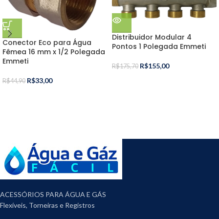
Distribuidor Modular 4
Conector Eco para Água
Pontos 1 Polegada Emmeti
Fêmea 16 mm x 1/2 Polegada
Emmeti
R$
155,00
R$
175,70
R$
33,00
R$
44,90
ACESSÓRIOS PARA ÁGUA E GÁS
Flexíveis, Torneiras e Registros